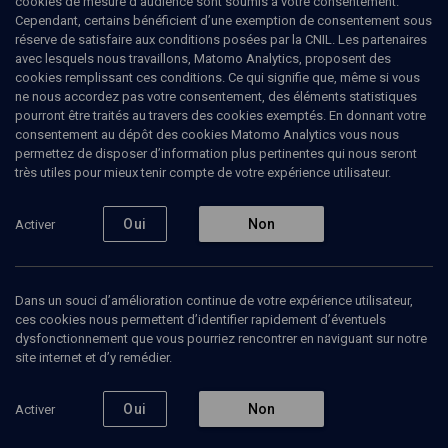
cookies de mesure d’audience sont soumis à votre consentement.
Cependant, certains bénéficient d’une exemption de consentement sous
28 octobre 1991
réserve de satisfaire aux conditions posées par la CNIL. Les partenaires
avec lesquels nous travaillons, Matomo Analytics, proposent des
cookies remplissant ces conditions. Ce qui signifie que, même si vous
Une très grande partie des cours de Benny Lévy
ne nous accordez pas votre consentement, des éléments statistiques
ont porté sur des dialogues de Platon, dont il était
pourront être traités au travers des cookies exemptés. En donnant votre
grand lecteur. D’abord parce que le dialogue
constituait à ses yeux l’essence même de la parole
consentement au dépôt des cookies Matomo Analytics vous nous
philosophique, mais aussi parce que qu’au cœur de
permettez de disposer d’information plus pertinentes qui nous seront
la réflexion platonicienne se trouve la question du
très utiles pour mieux tenir compte de votre expérience utilisateur.
politique. En 1991, le texte étudié fut
Le Politique
. Ce
dialogue essentiel aux yeux de B. Lévy qui lui
consacrera plusieurs chapitres de son livre
Oui
Non
Le
Activer
meurtre du Pasteur
, paru en 2002, permet
d’examiner le rapport ambigu de Socrate à la
politique : l’action existentielle de Socrate
s’adresse au soi, à chac-un quant l’action politique
Dans un souci d’amélioration continue de votre expérience utilisateur,
concerne la multitude, Socrate prétend parfois qu’il
ces cookies nous permettent d’identifier rapidement d’éventuels
faut s’abstenir de tout engagement politique,
dysfonctionnement que vous pourriez rencontrer en naviguant sur notre
d’autre fois que sa philosophie constitue le
site internet et d’y remédier.
véritable art politique. Dans ce cours B. Lévy part
de cette tension pour aborder le
Politique
.
Oui
Non
Activer
Benny
Levy
, Philosophe et écrivain