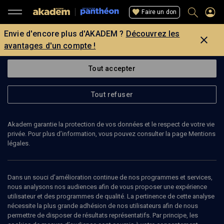
Faire un don
Envie d'encore plus d'AKADEM ?
Découvrez les
avantages d'un compte !
Tout accepter
Tout refuser
Akadem garantie la protection de vos données et le respect de votre vie
privée. Pour plus d’information, vous pouvez consulter la page Mentions
légales.
179
min
Dans un souci d’amélioration continue de nos programmes et services,
BENNY LÉVY
nous analysons nos audiences afin de vous proposer une expérience
utilisateur et des programmes de qualité. La pertinence de cette analyse
Le Politique de Platon
(3/12)
nécessite la plus grande adhésion de nos utilisateurs afin de nous
permettre de disposer de résultats représentatifs. Par principe, les
Le Politique de Platon, cours du