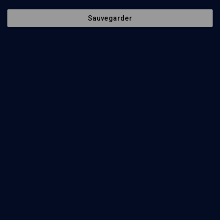
28 octobre 1991
Sauvegarder
PLATON
•
BENNY LÉVY
Pause
Ajouter
Partager
Télécharger l’audio
J’aime
Episodes
Intervenants
Organisateurs