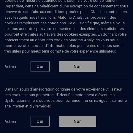
cookies de mesure d’audience sont soumis à votre consentement.
Cependant, certains bénéficient d’une exemption de consentement sous
2 décembre 1991
réserve de satisfaire aux conditions posées par la CNIL. Les partenaires
avec lesquels nous travaillons, Matomo Analytics, proposent des
cookies remplissant ces conditions. Ce qui signifie que, même si vous
Une très grande partie des cours de Benny Lévy
ne nous accordez pas votre consentement, des éléments statistiques
ont porté sur des dialogues de Platon, dont il était
pourront être traités au travers des cookies exemptés. En donnant votre
grand lecteur. D’abord parce que le dialogue
constituait à ses yeux l’essence même de la parole
consentement au dépôt des cookies Matomo Analytics vous nous
philosophique, mais aussi parce que qu’au cœur de
permettez de disposer d’information plus pertinentes qui nous seront
la réflexion platonicienne se trouve la question du
très utiles pour mieux tenir compte de votre expérience utilisateur.
politique. En 1991, le texte étudié fut
Le Politique
. Ce
dialogue essentiel aux yeux de B. Lévy qui lui
consacrera plusieurs chapitres de son livre
Oui
Non
Le
Activer
meurtre du Pasteur
, paru en 2002, permet
d’examiner le rapport ambigu de Socrate à la
politique : l’action existentielle de Socrate
s’adresse au soi, à chac-un quant l’action politique
Dans un souci d’amélioration continue de votre expérience utilisateur,
concerne la multitude, Socrate prétend parfois qu’il
ces cookies nous permettent d’identifier rapidement d’éventuels
faut s’abstenir de tout engagement politique,
dysfonctionnement que vous pourriez rencontrer en naviguant sur notre
d’autre fois que sa philosophie constitue le
site internet et d’y remédier.
véritable art politique. Dans ce cours B. Lévy part
de cette tension pour aborder le
Politique
.
Oui
Non
Activer
02 décembre 1991