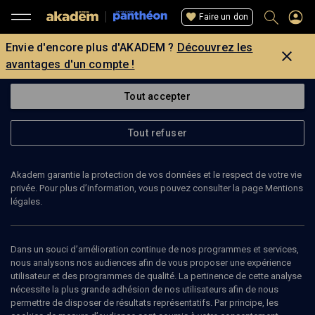
Faire un don
Envie d'encore plus d'AKADEM ?
Découvrez les
avantages d'un compte !
Tout accepter
Tout refuser
Akadem garantie la protection de vos données et le respect de votre vie
privée. Pour plus d’information, vous pouvez consulter la page Mentions
légales.
141
min
Dans un souci d’amélioration continue de nos programmes et services,
BENNY LÉVY
nous analysons nos audiences afin de vous proposer une expérience
utilisateur et des programmes de qualité. La pertinence de cette analyse
Le Politique de Platon
(7/12)
nécessite la plus grande adhésion de nos utilisateurs afin de nous
permettre de disposer de résultats représentatifs. Par principe, les
Le Politique de Platon, cours du