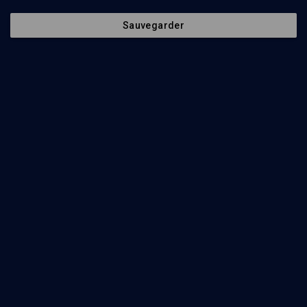
Sauvegarder
Écouter
Ajouter
Partager
Télécharger l’audio
J’aime
Episodes
1
min