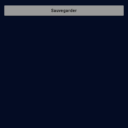
Sauvegarder
123
min
Le judaïsme comme civilisation: 150 ans de l’AIU
(1/3)
Le peuple juif, particularismes et universalismes
Freddy Raphaël
, Sylvie-Anne Goldberg
, Roger-Pol Droit
, Shmuel
Trigano
73
min