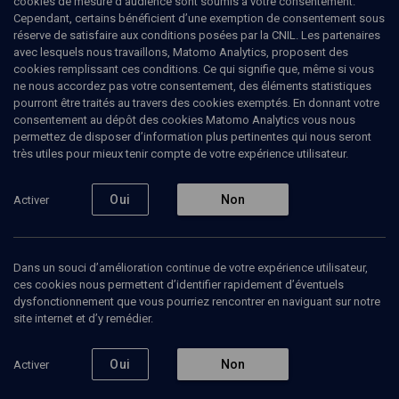
cookies de mesure d’audience sont soumis à votre consentement.
Cependant, certains bénéficient d’une exemption de consentement sous
réserve de satisfaire aux conditions posées par la CNIL. Les partenaires
PHILOSOPHIE
avec lesquels nous travaillons, Matomo Analytics, proposent des
Le judaïsme comme civilisation: 150
cookies remplissant ces conditions. Ce qui signifie que, même si vous
ans de l’AIU
(2/3)
ne nous accordez pas votre consentement, des éléments statistiques
pourront être traités au travers des cookies exemptés. En donnant votre
consentement au dépôt des cookies Matomo Analytics vous nous
Quel avenir ?
permettez de disposer d’information plus pertinentes qui nous seront
très utiles pour mieux tenir compte de votre expérience utilisateur.
David-N.
Myers
, professeur d’histoire juive
Arnold-M.
Eisen
, sociologue des religions
Oui
Non
Activer
17 janvier 2010
PHILOSOPHIE
•
COLLOQUE
•
CONFÉRENCES
Dans un souci d’amélioration continue de votre expérience utilisateur,
ces cookies nous permettent d’identifier rapidement d’éventuels
dysfonctionnement que vous pourriez rencontrer en naviguant sur notre
site internet et d’y remédier.
Ajouter
Partager
Télécharger l’audio
J’aime
Oui
Non
Activer
Episodes
Contenus associés
Intervenants
Docum