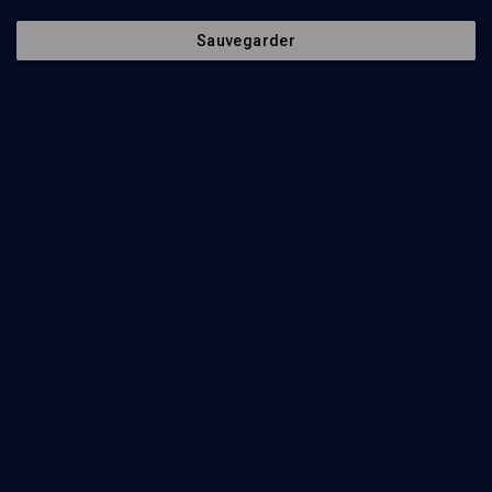
Sauvegarder
30
min
La violence dans la Bible
(1/12)
Les dix épreuves d’Abraham
Henri Cohen-Solal
31
min
La violence dans la Bible
(2/12)