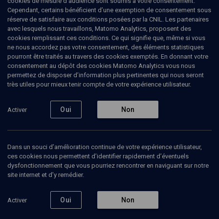
cookies de mesure d’audience sont soumis à votre consentement.
Cependant, certains bénéficient d’une exemption de consentement sous
réserve de satisfaire aux conditions posées par la CNIL. Les partenaires
LIMOUD
avec lesquels nous travaillons, Matomo Analytics, proposent des
La violence dans la Bible
(4/12)
cookies remplissant ces conditions. Ce qui signifie que, même si vous
ne nous accordez pas votre consentement, des éléments statistiques
La révolte de Lilith
pourront être traités au travers des cookies exemptés. En donnant votre
consentement au dépôt des cookies Matomo Analytics vous nous
permettez de disposer d’information plus pertinentes qui nous seront
Henri
Cohen-Solal
, psychanalyste et psychothérapeute
très utiles pour mieux tenir compte de votre expérience utilisateur.
20 janvier 2016
Oui
Non
Activer
COURS
•
LIMOUD
•
CONFÉRENCES
Dans un souci d’amélioration continue de votre expérience utilisateur,
ces cookies nous permettent d’identifier rapidement d’éventuels
Ajouter
Partager
Télécharger l’audio
J’aime
dysfonctionnement que vous pourriez rencontrer en naviguant sur notre
site internet et d’y remédier.
Episodes
Contenus associés
Intervenants
Organ
Oui
Non
Activer