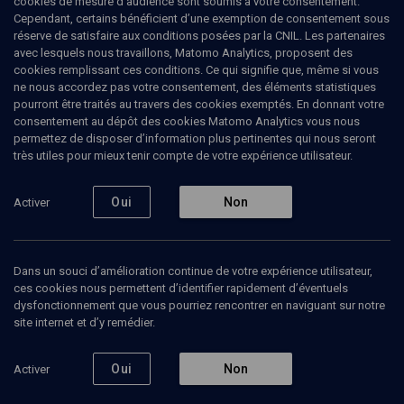
cookies de mesure d’audience sont soumis à votre consentement.
Cependant, certains bénéficient d’une exemption de consentement sous
réserve de satisfaire aux conditions posées par la CNIL. Les partenaires
LIMOUD
avec lesquels nous travaillons, Matomo Analytics, proposent des
La violence dans la Bible
(7/12)
cookies remplissant ces conditions. Ce qui signifie que, même si vous
ne nous accordez pas votre consentement, des éléments statistiques
Babel, tour d'ivoire de
pourront être traités au travers des cookies exemptés. En donnant votre
consentement au dépôt des cookies Matomo Analytics vous nous
l'humanité
permettez de disposer d’information plus pertinentes qui nous seront
très utiles pour mieux tenir compte de votre expérience utilisateur.
Henri
Cohen-Solal
, psychanalyste et psychothérapeute
Oui
Non
Activer
15 mars 2016
CONFÉRENCES
•
LIMOUD
•
COURS
Dans un souci d’amélioration continue de votre expérience utilisateur,
ces cookies nous permettent d’identifier rapidement d’éventuels
dysfonctionnement que vous pourriez rencontrer en naviguant sur notre
Ajouter
Partager
Télécharger l’audio
J’aime
site internet et d’y remédier.
Oui
Non
Activer
Episodes
Contenus associés
Intervenants
Organ