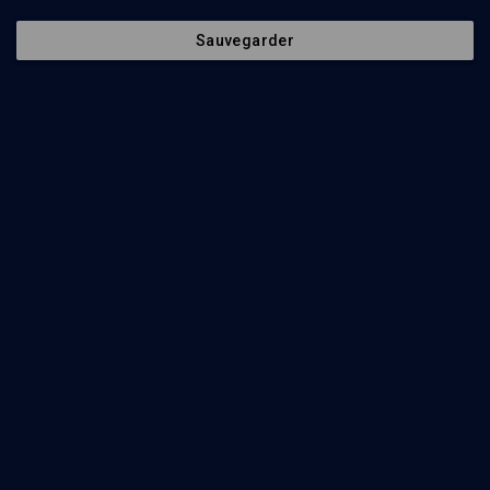
Sauvegarder
30
min
La violence dans la Bible
(1/12)
Les dix épreuves d’Abraham
Henri Cohen-Solal
31
min