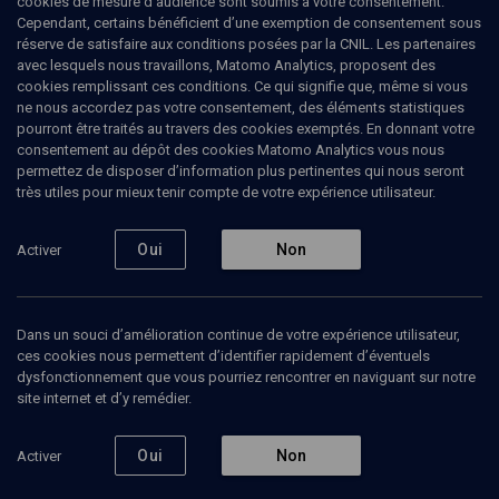
cookies de mesure d’audience sont soumis à votre consentement.
Cependant, certains bénéficient d’une exemption de consentement sous
La force du nom
réserve de satisfaire aux conditions posées par la CNIL. Les partenaires
avec lesquels nous travaillons, Matomo Analytics, proposent des
cookies remplissant ces conditions. Ce qui signifie que, même si vous
Muriel
Katz-Gilbert
, psychologue
ne nous accordez pas votre consentement, des éléments statistiques
Eric
Ghozlan
, psychanalyste, directeur du pôle enfance de
pourront être traités au travers des cookies exemptés. En donnant votre
l'OSE
consentement au dépôt des cookies Matomo Analytics vous nous
+
7
autres
permettez de disposer d’information plus pertinentes qui nous seront
très utiles pour mieux tenir compte de votre expérience utilisateur.
02 novembre 2009
CONFÉRENCES
•
COLLOQUE
•
PHILOSOPHIE
Oui
Non
Activer
Ajouter
Partager
Télécharger l’audio
J’aime
Dans un souci d’amélioration continue de votre expérience utilisateur,
ces cookies nous permettent d’identifier rapidement d’éventuels
dysfonctionnement que vous pourriez rencontrer en naviguant sur notre
Episodes
site internet et d’y remédier.
Contenus associés
Intervenants
Organ
Oui
Non
Activer