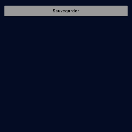
Sauvegarder
30
min
La conception juive de Dieu
(1/15)
Le Dieu négociateur
Claude Riveline
31
min
La conception juive de Dieu
(2/15)