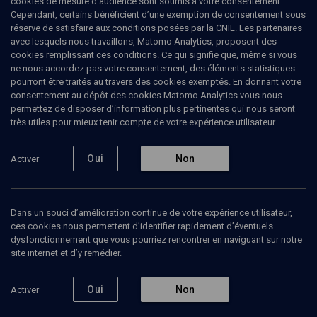
cookies de mesure d’audience sont soumis à votre consentement.
Cependant, certains bénéficient d’une exemption de consentement sous
réserve de satisfaire aux conditions posées par la CNIL. Les partenaires
LIMOUD
avec lesquels nous travaillons, Matomo Analytics, proposent des
La conception juive de Dieu
(5/15)
cookies remplissant ces conditions. Ce qui signifie que, même si vous
ne nous accordez pas votre consentement, des éléments statistiques
Dieu et les rois d’Israël
pourront être traités au travers des cookies exemptés. En donnant votre
consentement au dépôt des cookies Matomo Analytics vous nous
permettez de disposer d’information plus pertinentes qui nous seront
Claude
Riveline
, chercheur en sciences de gestion
très utiles pour mieux tenir compte de votre expérience utilisateur.
01 février 2010
Oui
Non
Activer
CONFÉRENCES
•
COURS
•
LIMOUD
Dans un souci d’amélioration continue de votre expérience utilisateur,
ces cookies nous permettent d’identifier rapidement d’éventuels
Ajouter
Partager
Télécharger l’audio
J’aime
dysfonctionnement que vous pourriez rencontrer en naviguant sur notre
site internet et d’y remédier.
Episodes
Contenus associés
Intervenants
Organ
Oui
Non
Activer