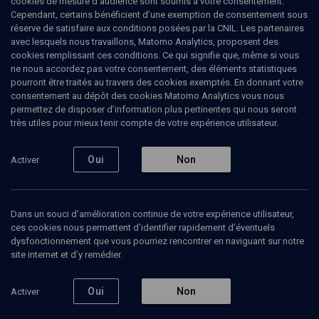
cookies de mesure d’audience sont soumis à votre consentement.
méditerranéen XIXe-XXIe siècles
(3/3)
Cependant, certains bénéficient d’une exemption de consentement sous
réserve de satisfaire aux conditions posées par la CNIL. Les partenaires
Séance inaugurale
avec lesquels nous travaillons, Matomo Analytics, proposent des
cookies remplissant ces conditions. Ce qui signifie que, même si vous
ne nous accordez pas votre consentement, des éléments statistiques
Lucette
Valensi
, historienne
pourront être traités au travers des cookies exemptés. En donnant votre
Bernard
Heyberger
, historien, directeur d'études à l'EHESS
consentement au dépôt des cookies Matomo Analytics vous nous
permettez de disposer d’information plus pertinentes qui nous seront
09 juin 2021
très utiles pour mieux tenir compte de votre expérience utilisateur.
HISTOIRE
•
COLLOQUE
•
CONFÉRENCES
Oui
Non
Activer
Ajouter
Partager
Télécharger l’audio
J’aime
Dans un souci d’amélioration continue de votre expérience utilisateur,
ces cookies nous permettent d’identifier rapidement d’éventuels
dysfonctionnement que vous pourriez rencontrer en naviguant sur notre
Episodes
Contenus associés
Intervenants
Organ
site internet et d’y remédier.
Oui
Non
Activer