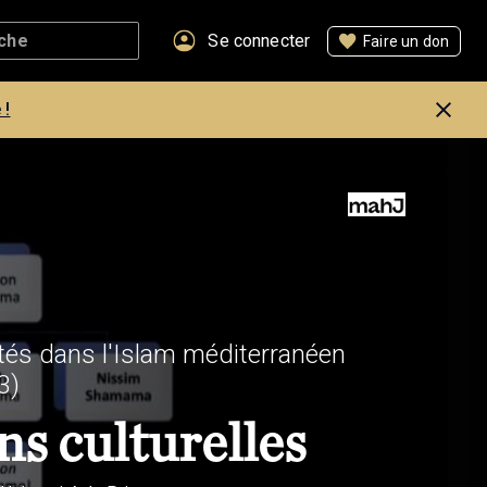
Se connecter
Faire un don
 !
ités dans l'Islam méditerranéen
3)
ns culturelles