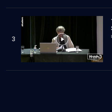
3
95
min