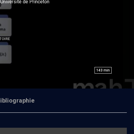
l’Université de Princeton
TOIRE
143
min
ibliographie