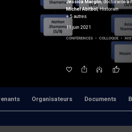
Jessica
Marglin
, doctorante à 
Michel
Abitbol
, Historien
+
5
autres
11 juin 2021
CONFÉRENCES
•
COLLOQUE
•
HIS
venants
Organisateurs
Documents
B