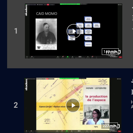
1
143
min
2
A
227
min