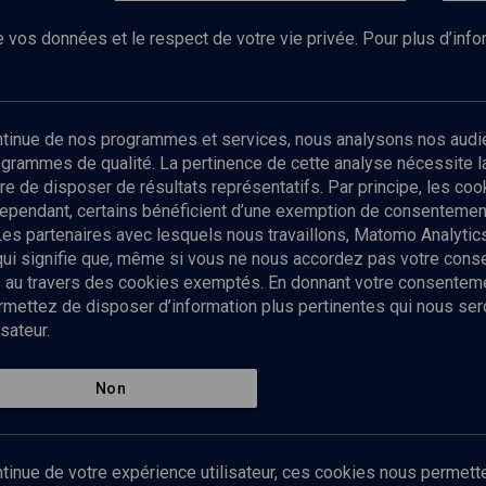
 vos données et le respect de votre vie privée. Pour plus d’inf
Abonnez-vous à notre newsletter
ontinue de nos programmes et services, nous analysons nos audi
rogrammes de qualité. La pertinence de cette analyse nécessite 
Envoyer
tre de disposer de résultats représentatifs. Par principe, les c
ependant, certains bénéficient d’une exemption de consentement
Les partenaires avec lesquels nous travaillons, Matomo Analyti
 qui signifie que, même si vous ne nous accordez pas votre con
tés au travers des cookies exemptés. En donnant votre consente
ettez de disposer d’information plus pertinentes qui nous seron
sateur.
es
Qui sommes-nous ?
La rédaction
Nos soutiens
Non
Politique de protection des do
personnelles
Mentions légales
tinue de votre expérience utilisateur, ces cookies nous permette