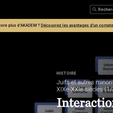
core plus d'AKADEM ?
Découvrez les avantages d'un compte
HISTOIRE
Juifs et autres minor
XIXe-XXIe siècles
(1/
Interactio