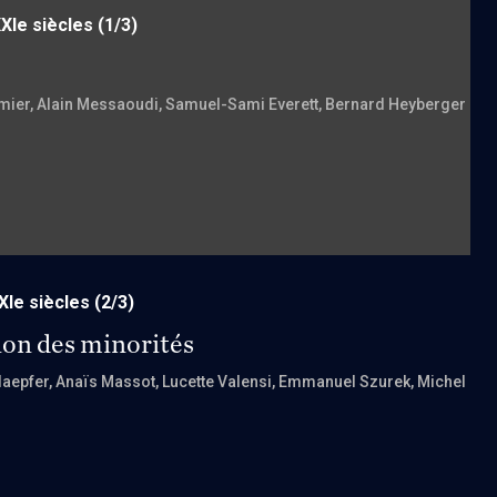
XIe siècles
(1/3)
mier
, Alain Messaoudi
, Samuel-Sami Everett
, Bernard Heyberger
XIe siècles
(2/3)
ion des minorités
hlaepfer
, Anaïs Massot
, Lucette Valensi
, Emmanuel Szurek
, Michel