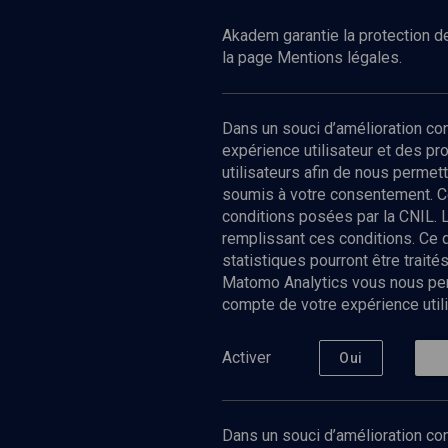
Akadem garantie la protection de
la page Mentions légales.
Dans un souci d’amélioration c
expérience utilisateur et des p
utilisateurs afin de nous permet
soumis à votre consentement. C
conditions posées par la CNIL. 
remplissant ces conditions. Ce
statistiques pourront être trai
Matomo Analytics vous nous perm
compte de votre expérience utili
Nos Chain
Société
Histoire
Activer
Oui
Culture
Limoud
Université
Dans un souci d’amélioration con