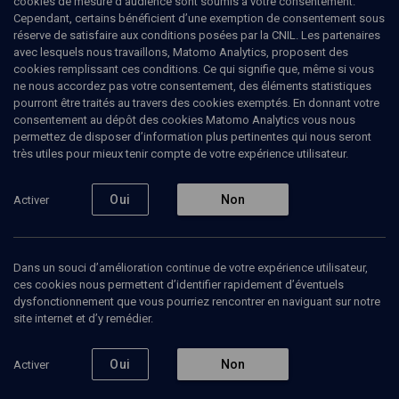
cookies de mesure d’audience sont soumis à votre consentement.
Cependant, certains bénéficient d’une exemption de consentement sous
réserve de satisfaire aux conditions posées par la CNIL. Les partenaires
CULTURE
avec lesquels nous travaillons, Matomo Analytics, proposent des
Israël au Salon du livre
(37/52)
cookies remplissant ces conditions. Ce qui signifie que, même si vous
ne nous accordez pas votre consentement, des éléments statistiques
Une heure avec Ron Leshem
pourront être traités au travers des cookies exemptés. En donnant votre
consentement au dépôt des cookies Matomo Analytics vous nous
permettez de disposer d’information plus pertinentes qui nous seront
Ron
Leshem
, journaliste, écrivain
très utiles pour mieux tenir compte de votre expérience utilisateur.
Jean-Luc
Allouche
, journaliste
15 mars 2008
Oui
Non
Activer
CONFÉRENCES
•
CULTURE
•
COLLOQUE
Dans un souci d’amélioration continue de votre expérience utilisateur,
ces cookies nous permettent d’identifier rapidement d’éventuels
dysfonctionnement que vous pourriez rencontrer en naviguant sur notre
Ajouter
Partager
J’aime
site internet et d’y remédier.
Episodes
Contenus associés
Intervenants
Organ
Oui
Non
Activer