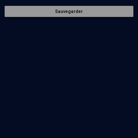
Sauvegarder
90
min
Israël au Salon du livre
(1/52)
La bible de l’archéologue, la bible du romancier
Meir Shalev
, Jean-Luc Pouthier
, Frédéric Boyer
, Israël Finkelstein
60
min