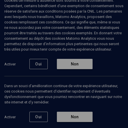
cookies de mesure d’audience sont soumis à votre consentement.
Cependant, certains bénéficient d’une exemption de consentement sous
réserve de satisfaire aux conditions posées par la CNIL. Les partenaires
CULTURE
avec lesquels nous travaillons, Matomo Analytics, proposent des
Israël au Salon du livre
(30/52)
cookies remplissant ces conditions. Ce qui signifie que, même si vous
ne nous accordez pas votre consentement, des éléments statistiques
Une heure avec Mira Maguen
pourront être traités au travers des cookies exemptés. En donnant votre
consentement au dépôt des cookies Matomo Analytics vous nous
permettez de disposer d’information plus pertinentes qui nous seront
Mira
Maguen
, écrivain
très utiles pour mieux tenir compte de votre expérience utilisateur.
Catherine
Rihoit
, écrivain
19 mars 2008
Oui
Non
Activer
COLLOQUE
•
CONFÉRENCES
•
CULTURE
Dans un souci d’amélioration continue de votre expérience utilisateur,
ces cookies nous permettent d’identifier rapidement d’éventuels
dysfonctionnement que vous pourriez rencontrer en naviguant sur notre
Ajouter
Partager
J’aime
site internet et d’y remédier.
Episodes
Contenus associés
Intervenants
Organ
Oui
Non
Activer