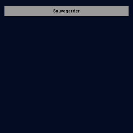
Sauvegarder
90
min
Israël au Salon du livre
(1/52)
La bible de l’archéologue, la bible du romancier
Meir Shalev
, Jean-Luc Pouthier
, Frédéric Boyer
, Israël Finkelstein
60
min