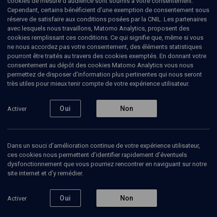
cookies de mesure d’audience sont soumis à votre consentement.
Cependant, certains bénéficient d’une exemption de consentement sous
réserve de satisfaire aux conditions posées par la CNIL. Les partenaires
CULTURE
avec lesquels nous travaillons, Matomo Analytics, proposent des
Israël au Salon du livre
(5/52)
cookies remplissant ces conditions. Ce qui signifie que, même si vous
ne nous accordez pas votre consentement, des éléments statistiques
Une heure avec Meïr Shalev
pourront être traités au travers des cookies exemptés. En donnant votre
consentement au dépôt des cookies Matomo Analytics vous nous
permettez de disposer d’information plus pertinentes qui nous seront
Meir
Shalev
, écrivain
très utiles pour mieux tenir compte de votre expérience utilisateur.
Raphaëlle
Rérolle
, journaliste
18 mars 2008
Oui
Non
Activer
CONFÉRENCES
•
COLLOQUE
•
CULTURE
Dans un souci d’amélioration continue de votre expérience utilisateur,
ces cookies nous permettent d’identifier rapidement d’éventuels
dysfonctionnement que vous pourriez rencontrer en naviguant sur notre
Ajouter
Partager
J’aime
site internet et d’y remédier.
Episodes
Contenus associés
Intervenants
Organ
Oui
Non
Activer