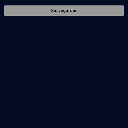
Sauvegarder
90
min
Israël au Salon du livre
(1/52)
La bible de l’archéologue, la bible du romancier
Meir Shalev
, Jean-Luc Pouthier
, Frédéric Boyer
, Israël Finkelstein
60
min