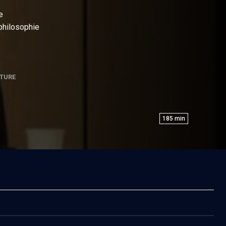
e
philosophie
TURE
185
min