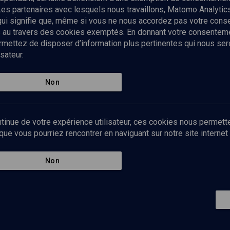
Les partenaires avec lesquels nous travaillons, Matomo Analyti
 qui signifie que, même si vous ne nous accordez pas votre con
tés au travers des cookies exemptés. En donnant votre consente
ettez de disposer d’information plus pertinentes qui nous seron
sateur.
es
Qui sommes-nous ?
La rédaction
Nos soutiens
Non
Politique de protection des do
personnelles
Mentions légales
tinue de votre expérience utilisateur, ces cookies nous permette
Contact
e vous pourriez rencontrer en naviguant sur notre site internet 
Newsletter
Non