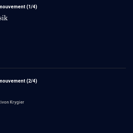
n mouvement
(1/4)
sik
n mouvement
(2/4)
Rivon Krygier