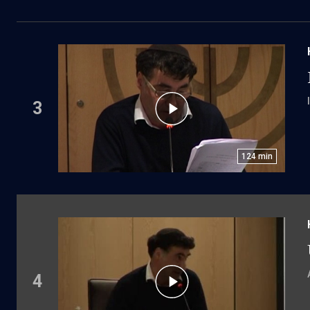
3
124
min
4