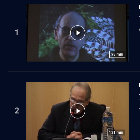
1
93
min
2
131
min