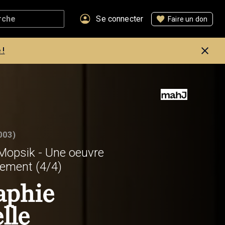
Se connecter
Faire un don
 !
003)
opsik - Une oeuvre
uvement
(4/4)
aphie
lle