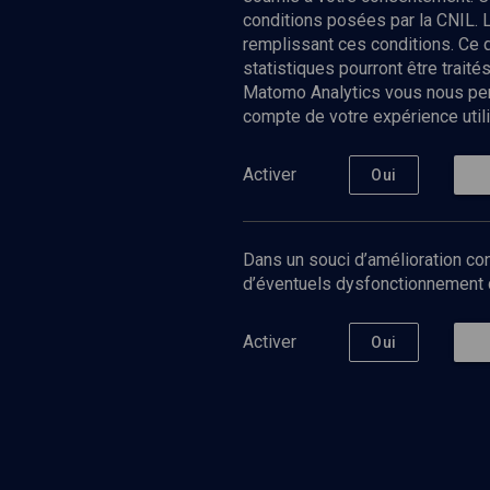
conditions posées par la CNIL. 
remplissant ces conditions. Ce
statistiques pourront être trai
Matomo Analytics vous nous perm
compte de votre expérience utili
Nos Chain
Société
Histoire
Activer
Oui
Culture
Limoud
Université
Dans un souci d’amélioration con
Podcast
d’éventuels dysfonctionnement qu
Activer
Oui
©
2026
Akadem.org - Tous droits réservés.