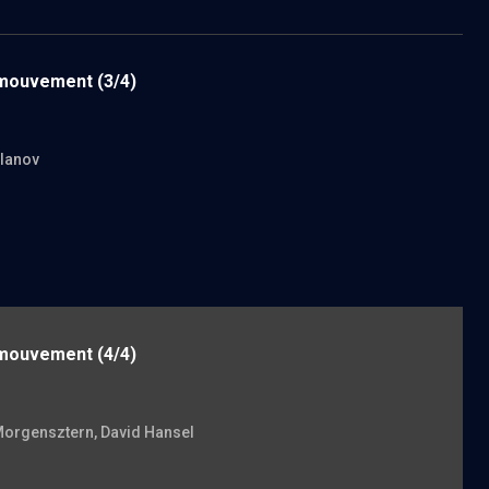
n mouvement
(3/4)
slanov
n mouvement
(4/4)
 Morgensztern
, David Hansel