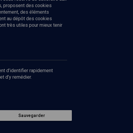
cs, proposent des cookies
sentement, des éléments
ment au dépôt des cookies
t très utiles pour mieux tenir
Suivez-nous
nnées
nt d’identifier rapidement
et d’y remédier.
Sauvegarder
Retour en haut de page