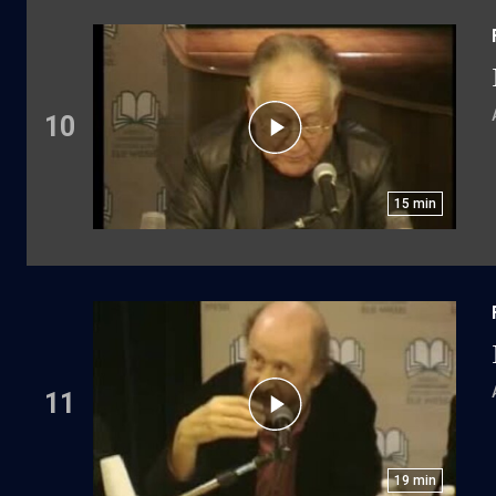
10
15
min
11
19
min