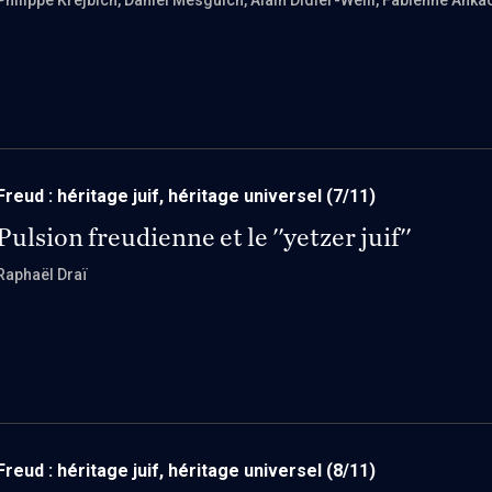
Philippe Krejbich
, Daniel Mesguich
, Alain Didier-Weill
, Fabienne Anka
Freud : héritage juif, héritage universel
(7/11)
Pulsion freudienne et le ''yetzer juif''
Raphaël Draï
Freud : héritage juif, héritage universel
(8/11)