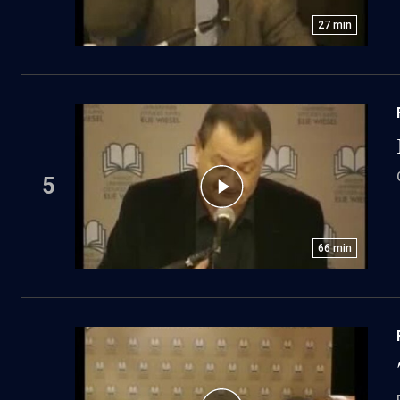
27
min
5
66
min