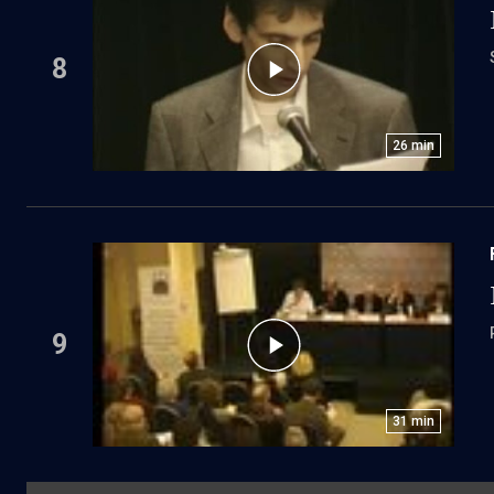
8
26
min
9
31
min