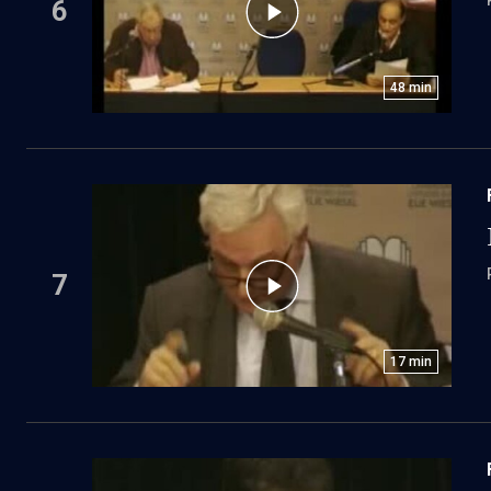
6
48
min
7
17
min