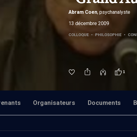
Abram
Coen
, psychanalyste
13 décembre 2009
COLLOQUE
•
PHILOSOPHIE
•
CON
1
venants
Organisateurs
Documents
B