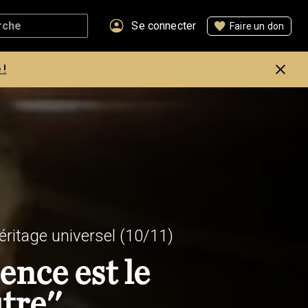
Se connecter
Faire un don
 !
héritage universel
(10/11)
ence est le
tre''