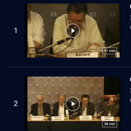
1
11
min
2
38
min