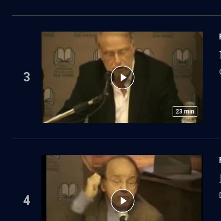
3
23
min
4