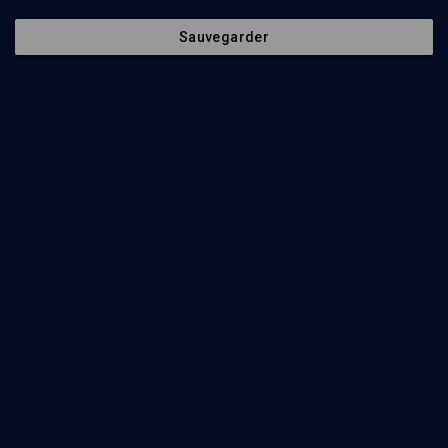
Sauvegarder
11
min
Freud : héritage juif, héritage universel
(1/11)
La notion de schize de Maïmonide à Freud
Gérard Haddad
38
min