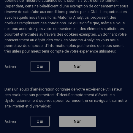
cookies de mesure d’audience sont soumis à votre consentement.
Cependant, certains bénéficient d’une exemption de consentement sous
réserve de satisfaire aux conditions posées par la CNIL. Les partenaires
PHILOSOPHIE
avec lesquels nous travaillons, Matomo Analytics, proposent des
Freud : héritage juif, héritage universel
cookies remplissant ces conditions. Ce qui signifie que, même si vous
(9/11)
ne nous accordez pas votre consentement, des éléments statistiques
pourront être traités au travers des cookies exemptés. En donnant votre
L'esprit talmudique de Freud
consentement au dépôt des cookies Matomo Analytics vous nous
permettez de disposer d’information plus pertinentes qui nous seront
très utiles pour mieux tenir compte de votre expérience utilisateur.
Paul-Laurent
Assoun
, psychanalyste, professeur à l'université
Paris 7
Oui
Non
Activer
13 décembre 2009
CONFÉRENCES
•
COLLOQUE
•
PHILOSOPHIE
Dans un souci d’amélioration continue de votre expérience utilisateur,
ces cookies nous permettent d’identifier rapidement d’éventuels
1
dysfonctionnement que vous pourriez rencontrer en naviguant sur notre
site internet et d’y remédier.
Ajouter
Partager
Télécharger l’audio
J’aime
Oui
Non
Activer
Episodes
Contenus associés
Intervenants
Organ