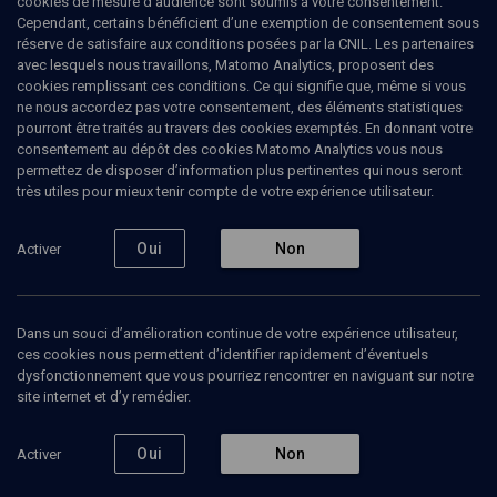
cookies de mesure d’audience sont soumis à votre consentement.
Cependant, certains bénéficient d’une exemption de consentement sous
réserve de satisfaire aux conditions posées par la CNIL. Les partenaires
PHILOSOPHIE
avec lesquels nous travaillons, Matomo Analytics, proposent des
Freud : héritage juif, héritage universel
cookies remplissant ces conditions. Ce qui signifie que, même si vous
(8/11)
ne nous accordez pas votre consentement, des éléments statistiques
pourront être traités au travers des cookies exemptés. En donnant votre
Freud et le sentiment océanique
consentement au dépôt des cookies Matomo Analytics vous nous
permettez de disposer d’information plus pertinentes qui nous seront
très utiles pour mieux tenir compte de votre expérience utilisateur.
Stéphane
Gumpper
, psychologue
13 décembre 2009
Oui
Non
Activer
CONFÉRENCES
•
PHILOSOPHIE
•
COLLOQUE
Dans un souci d’amélioration continue de votre expérience utilisateur,
ces cookies nous permettent d’identifier rapidement d’éventuels
dysfonctionnement que vous pourriez rencontrer en naviguant sur notre
Ajouter
Partager
Télécharger l’audio
J’aime
site internet et d’y remédier.
Episodes
Contenus associés
Intervenants
Organ
Oui
Non
Activer