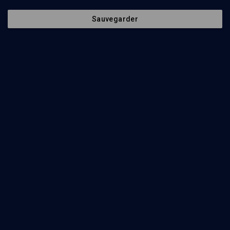
Sauvegarder
11
min
Freud : héritage juif, héritage universel
(1/11)
La notion de schize de Maïmonide à Freud
Gérard Haddad
38
min