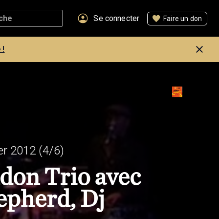
Se connecter
Faire un don
 !
er 2012
(4/6)
don Trio avec
epherd, Dj