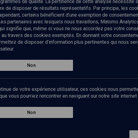
rogrammes de qualité. La pertinence de cette analyse nécessite 
Envoyer
tre de disposer de résultats représentatifs. Par principe, les c
ependant, certains bénéficient d’une exemption de consentement
Les partenaires avec lesquels nous travaillons, Matomo Analyti
 qui signifie que, même si vous ne nous accordez pas votre con
tés au travers des cookies exemptés. En donnant votre consente
ettez de disposer d’information plus pertinentes qui nous seron
sateur.
es
Qui sommes-nous ?
La rédaction
Nos soutiens
Non
Politique de protection des do
personnelles
Mentions légales
tinue de votre expérience utilisateur, ces cookies nous permette
Contact
e vous pourriez rencontrer en naviguant sur notre site internet 
Newsletter
Non