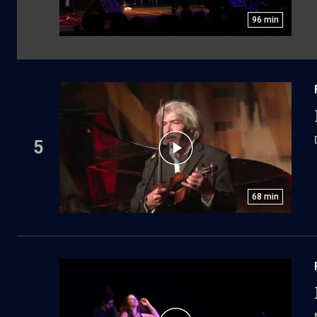
96
min
5
68
min