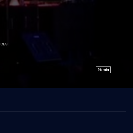
NCES
96
min