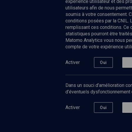
expérience utilisateur et des p
utilisateurs afin de nous permet
soumis à votre consentement. C
conditions posées par la CNIL. 
remplissant ces conditions. Ce
statistiques pourront être trai
Matomo Analytics vous nous perm
compte de votre expérience utili
Nos Chain
Société
Histoire
Activer
Oui
Culture
Limoud
Université
Dans un souci d’amélioration con
Podcast
d’éventuels dysfonctionnement qu
Activer
Oui