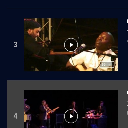
3
95
min
4