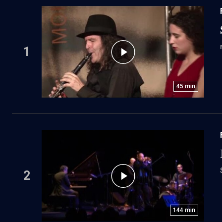
1
45
min
2
144
min