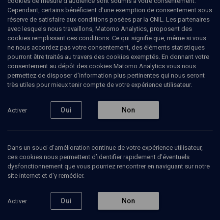
cookies de mesure d’audience sont soumis à votre consentement.
Cependant, certains bénéficient d’une exemption de consentement sous
réserve de satisfaire aux conditions posées par la CNIL. Les partenaires
CULTURE
avec lesquels nous travaillons, Matomo Analytics, proposent des
Festival Jazz'n'klezmer 2012
(2/6)
cookies remplissant ces conditions. Ce qui signifie que, même si vous
ne nous accordez pas votre consentement, des éléments statistiques
Franck Amsallem Quartet
pourront être traités au travers des cookies exemptés. En donnant votre
consentement au dépôt des cookies Matomo Analytics vous nous
permettez de disposer d’information plus pertinentes qui nous seront
Sara
Lazarus
, chanteuse
très utiles pour mieux tenir compte de votre expérience utilisateur.
Stéphane
Belmondo
, musicien
+
1
autre
Oui
Non
Activer
27 novembre 2012
CONCERT
•
CULTURE
•
CONFÉRENCES
Dans un souci d’amélioration continue de votre expérience utilisateur,
ces cookies nous permettent d’identifier rapidement d’éventuels
dysfonctionnement que vous pourriez rencontrer en naviguant sur notre
site internet et d’y remédier.
Ajouter
Partager
Télécharger l’audio
J’aime
Oui
Non
Activer
Episodes
Intervenants
Organisateurs