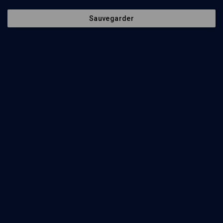
Sauvegarder
45
min
Festival Jazz'n'klezmer 2012
(1/6)
Shpilkes : musiques à rire, à boire et à chanter !
null Shpilkes
144
min