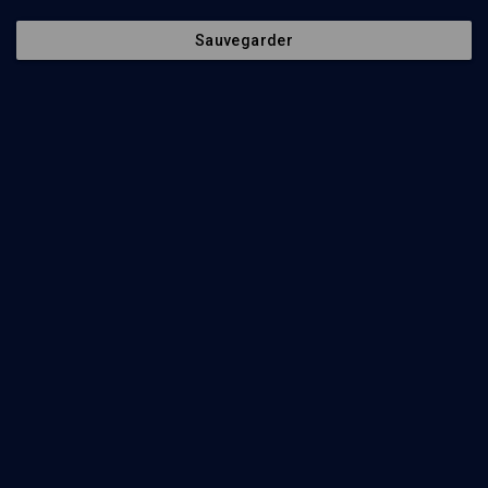
Sauvegarder
81
min
Education nationale: où va-t-on ?
(1/5)
Apprendre à apprendre au XXIème siècle
Monique David-Ménard
, Emile Malet
, Isi Beller
, Gérard Sebag
151
min