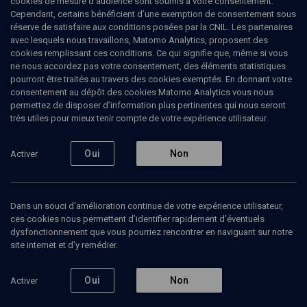
cookies de mesure d’audience sont soumis à votre consentement.
Cependant, certains bénéficient d’une exemption de consentement sous
réserve de satisfaire aux conditions posées par la CNIL. Les partenaires
POLITIQUE
avec lesquels nous travaillons, Matomo Analytics, proposent des
Education nationale: où va-t-on ?
(2/5)
cookies remplissant ces conditions. Ce qui signifie que, même si vous
ne nous accordez pas votre consentement, des éléments statistiques
Enseigner les sciences ?
pourront être traités au travers des cookies exemptés. En donnant votre
consentement au dépôt des cookies Matomo Analytics vous nous
permettez de disposer d’information plus pertinentes qui nous seront
Roland
Pourtier
, Géographe
très utiles pour mieux tenir compte de votre expérience utilisateur.
Didier
Hamon
, null
+
6
autres
Oui
Non
Activer
20 mai 2016
COLLOQUE
•
POLITIQUE
•
CONFÉRENCES
Dans un souci d’amélioration continue de votre expérience utilisateur,
ces cookies nous permettent d’identifier rapidement d’éventuels
dysfonctionnement que vous pourriez rencontrer en naviguant sur notre
site internet et d’y remédier.
Ajouter
Partager
Télécharger l’audio
J’aime
Oui
Non
Activer
Episodes
Intervenants
Bibliographie