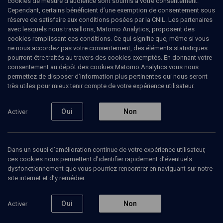
cookies de mesure d’audience sont soumis à votre consentement.
Cependant, certains bénéficient d’une exemption de consentement sous
réserve de satisfaire aux conditions posées par la CNIL. Les partenaires
POLITIQUE
avec lesquels nous travaillons, Matomo Analytics, proposent des
Education nationale: où va-t-on ?
(4/5)
cookies remplissant ces conditions. Ce qui signifie que, même si vous
ne nous accordez pas votre consentement, des éléments statistiques
Enseignement de l'histoire et
pourront être traités au travers des cookies exemptés. En donnant votre
consentement au dépôt des cookies Matomo Analytics vous nous
formation des consciences
permettez de disposer d’information plus pertinentes qui nous seront
très utiles pour mieux tenir compte de votre expérience utilisateur.
Jean-Jacques
Moscovitz
, psychanalyste
Michel
Hannoun
, Médecin, ancien député de l'Isère
Oui
Non
Activer
+
3
autres
20 mai 2016
Dans un souci d’amélioration continue de votre expérience utilisateur,
CONFÉRENCES
•
COLLOQUE
•
POLITIQUE
ces cookies nous permettent d’identifier rapidement d’éventuels
dysfonctionnement que vous pourriez rencontrer en naviguant sur notre
site internet et d’y remédier.
Ajouter
Partager
Télécharger l’audio
J’aime
Oui
Non
Activer