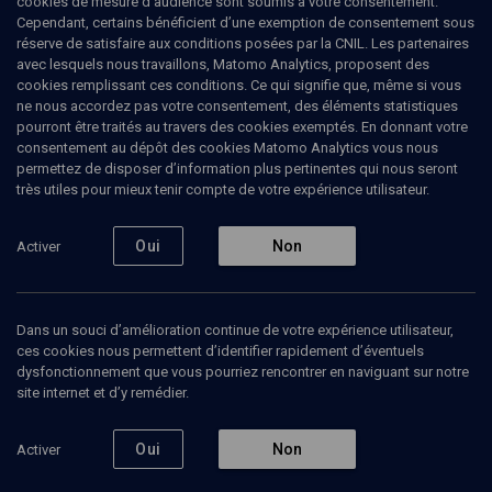
cookies de mesure d’audience sont soumis à votre consentement.
Cependant, certains bénéficient d’une exemption de consentement sous
réserve de satisfaire aux conditions posées par la CNIL. Les partenaires
CULTURE
avec lesquels nous travaillons, Matomo Analytics, proposent des
Découvrir la littérature israélienne
(1/5)
cookies remplissant ces conditions. Ce qui signifie que, même si vous
ne nous accordez pas votre consentement, des éléments statistiques
Le ''Neuland''
pourront être traités au travers des cookies exemptés. En donnant votre
consentement au dépôt des cookies Matomo Analytics vous nous
permettez de disposer d’information plus pertinentes qui nous seront
Mikaël
Wahl
, interprète
très utiles pour mieux tenir compte de votre expérience utilisateur.
Eshkol
Nevo
, écrivain
+
1
autre
Oui
Non
Activer
03 décembre 2014
CULTURE
•
COLLOQUE
•
CONFÉRENCES
Dans un souci d’amélioration continue de votre expérience utilisateur,
ces cookies nous permettent d’identifier rapidement d’éventuels
dysfonctionnement que vous pourriez rencontrer en naviguant sur notre
site internet et d’y remédier.
Ajouter
Partager
Télécharger l’audio
J’aime
Oui
Non
Activer
Episodes
Contenus associés
Intervenants
Organ