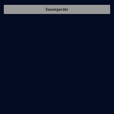
Sauvegarder
58
min
Découvrir la littérature israélienne
(1/5)
Le ''Neuland''
Mikaël Wahl
, Eshkol Nevo
, Dorit Shilo
51
min