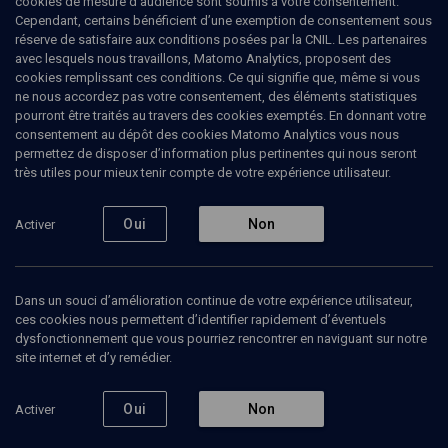
cookies de mesure d’audience sont soumis à votre consentement.
Cependant, certains bénéficient d’une exemption de consentement sous
réserve de satisfaire aux conditions posées par la CNIL. Les partenaires
LIMOUD
avec lesquels nous travaillons, Matomo Analytics, proposent des
“Dans les mots” 5769
(18/45)
cookies remplissant ces conditions. Ce qui signifie que, même si vous
ne nous accordez pas votre consentement, des éléments statistiques
Vayera: de l'ambiguïté du rire
pourront être traités au travers des cookies exemptés. En donnant votre
consentement au dépôt des cookies Matomo Analytics vous nous
permettez de disposer d’information plus pertinentes qui nous seront
Tamar
Schwartz
, enseignante
très utiles pour mieux tenir compte de votre expérience utilisateur.
28 octobre 2008
Oui
Non
Activer
PARACHA
•
VAYERA
•
LIMOUD
Dans un souci d’amélioration continue de votre expérience utilisateur,
ces cookies nous permettent d’identifier rapidement d’éventuels
Ajouter
Partager
Télécharger l’audio
J’aime
dysfonctionnement que vous pourriez rencontrer en naviguant sur notre
site internet et d’y remédier.
Episodes
Contenus associés
Intervenants
Organ
Oui
Non
Activer