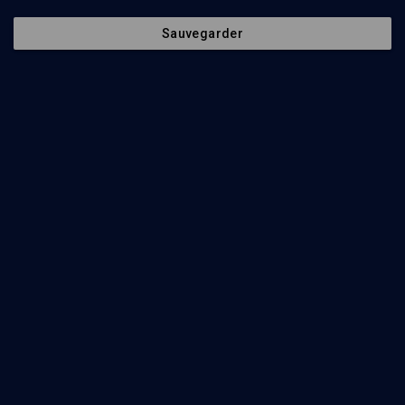
Sauvegarder
20
min
“Dans les mots” 5769
(1/45)
Noa’h: Commencer ou entamer
Tamar Schwartz
27
min
“Dans les mots” 5769
(2/45)