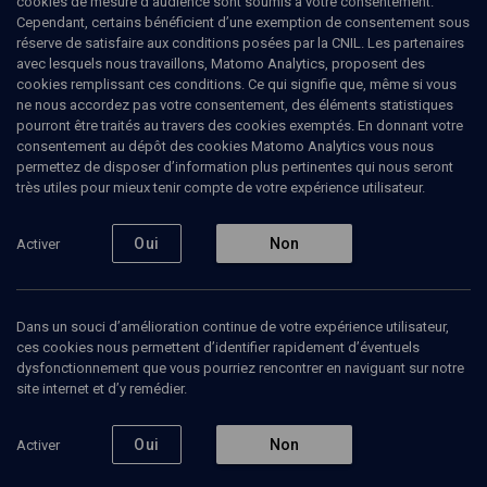
cookies de mesure d’audience sont soumis à votre consentement.
Cependant, certains bénéficient d’une exemption de consentement sous
réserve de satisfaire aux conditions posées par la CNIL. Les partenaires
LIMOUD
avec lesquels nous travaillons, Matomo Analytics, proposent des
“Dans les mots” 5769
(28/45)
cookies remplissant ces conditions. Ce qui signifie que, même si vous
ne nous accordez pas votre consentement, des éléments statistiques
Vaye’hi: en finir avec la rivalité
pourront être traités au travers des cookies exemptés. En donnant votre
consentement au dépôt des cookies Matomo Analytics vous nous
fraternelle
permettez de disposer d’information plus pertinentes qui nous seront
très utiles pour mieux tenir compte de votre expérience utilisateur.
Tamar
Schwartz
, enseignante
Oui
Non
Activer
16 décembre 2008
VAYE'HI
•
LIMOUD
•
PARACHA
Dans un souci d’amélioration continue de votre expérience utilisateur,
ces cookies nous permettent d’identifier rapidement d’éventuels
dysfonctionnement que vous pourriez rencontrer en naviguant sur notre
Ajouter
Partager
Télécharger l’audio
J’aime
site internet et d’y remédier.
Oui
Non
Activer
Episodes
Contenus associés
Intervenants
Organ