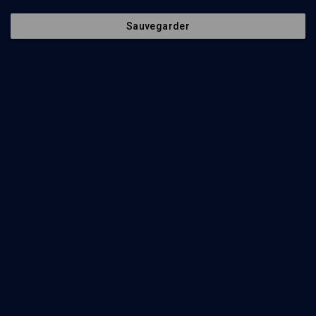
Sauvegarder
20
min
“Dans les mots” 5769
(1/45)
Noa’h: Commencer ou entamer
Tamar Schwartz
27
min