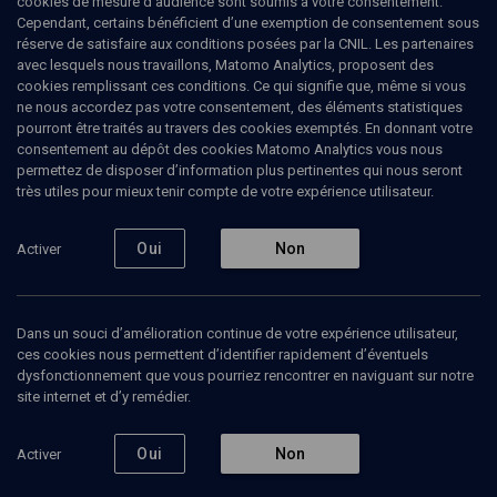
cookies de mesure d’audience sont soumis à votre consentement.
Cependant, certains bénéficient d’une exemption de consentement sous
LIMOUD
réserve de satisfaire aux conditions posées par la CNIL. Les partenaires
avec lesquels nous travaillons, Matomo Analytics, proposent des
“Dans les mots” 5769
(39/45)
cookies remplissant ces conditions. Ce qui signifie que, même si vous
ne nous accordez pas votre consentement, des éléments statistiques
Tazria-Metsora: Le clair et
pourront être traités au travers des cookies exemptés. En donnant votre
consentement au dépôt des cookies Matomo Analytics vous nous
l’opaque
permettez de disposer d’information plus pertinentes qui nous seront
très utiles pour mieux tenir compte de votre expérience utilisateur.
Tamar
Schwartz
, enseignante
Oui
Non
Activer
07 avril 2009
TAZRIA
•
PARACHA
•
LIMOUD
Dans un souci d’amélioration continue de votre expérience utilisateur,
1
ces cookies nous permettent d’identifier rapidement d’éventuels
dysfonctionnement que vous pourriez rencontrer en naviguant sur notre
Ajouter
Partager
Télécharger l’audio
J’aime
site internet et d’y remédier.
Episodes
Contenus associés
Intervenants
Organ
Oui
Non
Activer