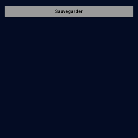
Sauvegarder
20
min
“Dans les mots” 5769
(1/45)
Noa’h: Commencer ou entamer
Tamar Schwartz
27
min