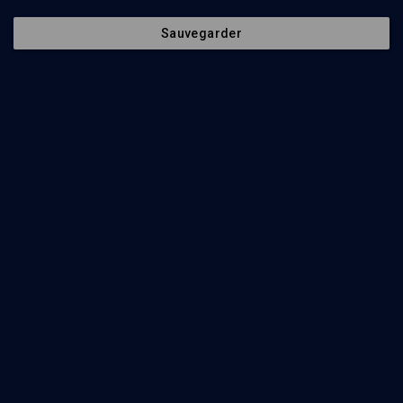
Sauvegarder
20
min
“Dans les mots” 5769
(1/45)
Noa’h: Commencer ou entamer
Tamar Schwartz
27
min
“Dans les mots” 5769
(2/45)