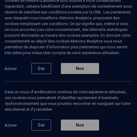
cookies de mesure d’audience sont soumis à votre consentement.
Cependant, certains bénéficient d’une exemption de consentement sous
réserve de satisfaire aux conditions posées par la CNIL. Les partenaires
LIMOUD
avec lesquels nous travaillons, Matomo Analytics, proposent des
“Dans les mots” 5769
(24/45)
cookies remplissant ces conditions. Ce qui signifie que, même si vous
ne nous accordez pas votre consentement, des éléments statistiques
Pin’has: les doutes de Moïse
pourront être traités au travers des cookies exemptés. En donnant votre
consentement au dépôt des cookies Matomo Analytics vous nous
permettez de disposer d’information plus pertinentes qui nous seront
Tamar
Schwartz
, enseignante
très utiles pour mieux tenir compte de votre expérience utilisateur.
01 juin 2009
Oui
Non
Activer
LIMOUD
•
PARACHA
•
PIN'HAS
Dans un souci d’amélioration continue de votre expérience utilisateur,
ces cookies nous permettent d’identifier rapidement d’éventuels
Ajouter
Partager
Télécharger l’audio
J’aime
dysfonctionnement que vous pourriez rencontrer en naviguant sur notre
site internet et d’y remédier.
Episodes
Contenus associés
Intervenants
Organ
Oui
Non
Activer