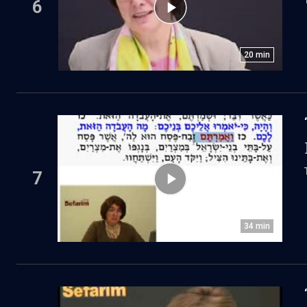
6
20
min
7
34
min