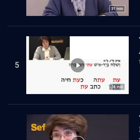
31
min
5
38
min