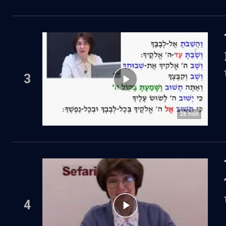
3
26
min
4