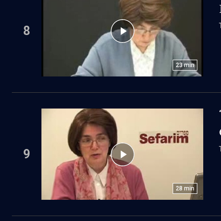
8
23
min
9
28
min