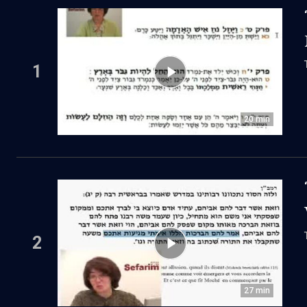
1
20
min
2
27
min