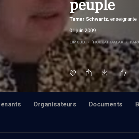
peuple
Tamar
Schwartz
, enseignante
01 juin 2009
LIMOUD
•
‘HOUKAT-BALAK
•
PAR
venants
Organisateurs
Documents
B