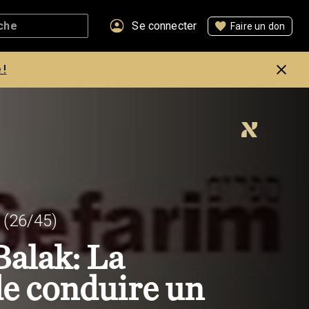
Se connecter
Faire un don
 !
(26/45)
Balak: La
 de conduire un