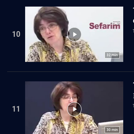
10
32
min
11
30
min