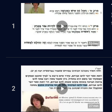
1
20
min
2
27
min