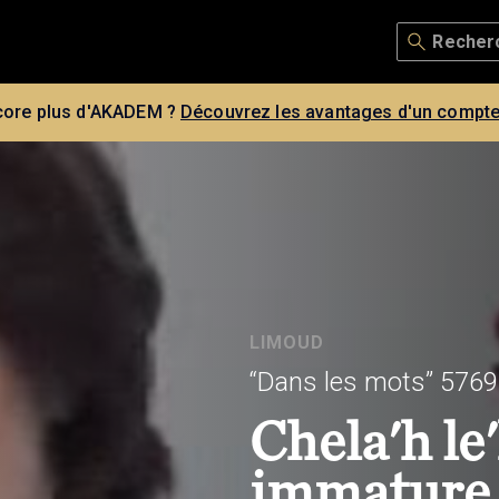
core plus d'AKADEM ?
Découvrez les avantages d'un compte
LIMOUD
“Dans les mots” 5769
Chela'h le
immature