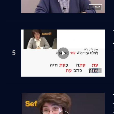
31
min
5
38
min