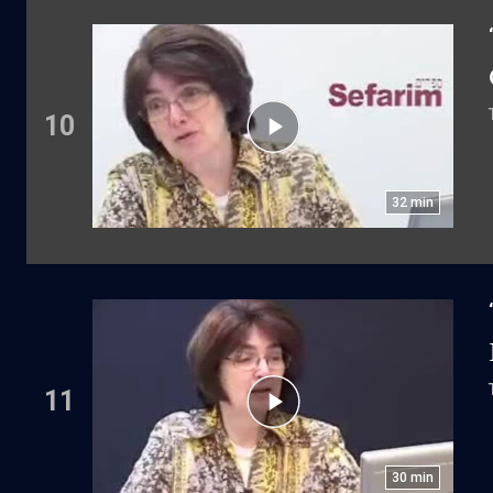
10
32
min
11
30
min