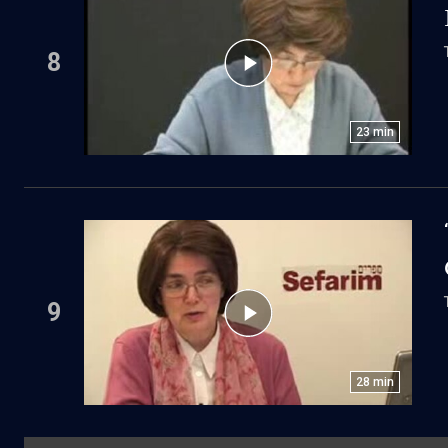
8
23
min
9
28
min