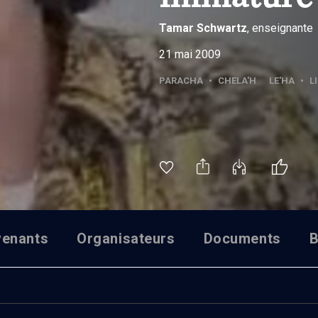
Tamar
Schwartz
, enseignante
21 mai 2009
PARACHA
•
CHELA'H LE'HA
•
L
venants
Organisateurs
Documents
B