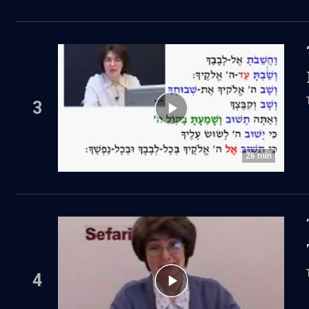
3
26
min
4