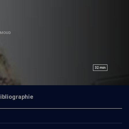
IMOUD
32
min
ibliographie