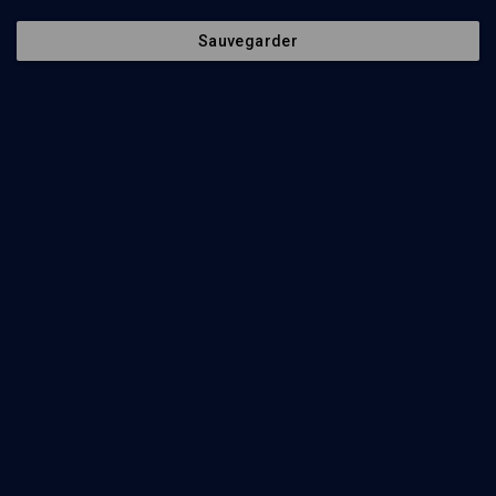
Sauvegarder
64
min
BIBLE: La beauté féminine
(1/6)
Rachel ou la beauté sur le divan
Paul-Laurent Assoun
55
min