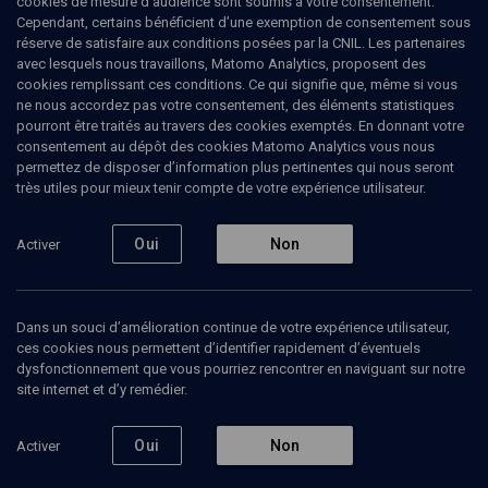
cookies de mesure d’audience sont soumis à votre consentement.
Cependant, certains bénéficient d’une exemption de consentement sous
réserve de satisfaire aux conditions posées par la CNIL. Les partenaires
LIMOUD
avec lesquels nous travaillons, Matomo Analytics, proposent des
BIBLE: La beauté féminine
(6/6)
cookies remplissant ces conditions. Ce qui signifie que, même si vous
ne nous accordez pas votre consentement, des éléments statistiques
La beauté agressée: le viol de
pourront être traités au travers des cookies exemptés. En donnant votre
consentement au dépôt des cookies Matomo Analytics vous nous
Tamar
permettez de disposer d’information plus pertinentes qui nous seront
très utiles pour mieux tenir compte de votre expérience utilisateur.
Paul-Laurent
Assoun
, psychanalyste, professeur à l'université
Paris 7
Oui
Non
Activer
07 février 2020
LIMOUD
•
COURS
•
UNIVERSITÉ
•
BIBLE
Dans un souci d’amélioration continue de votre expérience utilisateur,
ces cookies nous permettent d’identifier rapidement d’éventuels
dysfonctionnement que vous pourriez rencontrer en naviguant sur notre
site internet et d’y remédier.
Ajouter
Partager
Télécharger l’audio
J’aime
Oui
Non
Activer
Episodes
Intervenants
Organisateurs
Document