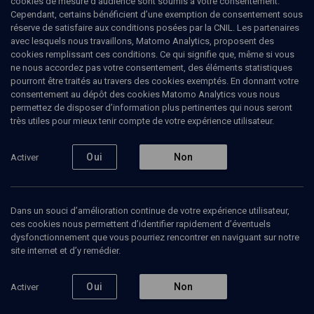
cookies de mesure d’audience sont soumis à votre consentement.
Cependant, certains bénéficient d’une exemption de consentement sous
réserve de satisfaire aux conditions posées par la CNIL. Les partenaires
LIMOUD
avec lesquels nous travaillons, Matomo Analytics, proposent des
BIBLE: La beauté féminine
(5/6)
cookies remplissant ces conditions. Ce qui signifie que, même si vous
ne nous accordez pas votre consentement, des éléments statistiques
Cantique des Cantiques:
pourront être traités au travers des cookies exemptés. En donnant votre
consentement au dépôt des cookies Matomo Analytics vous nous
poétique du sentiment
permettez de disposer d’information plus pertinentes qui nous seront
amoureux
très utiles pour mieux tenir compte de votre expérience utilisateur.
Paul-Laurent
Assoun
, psychanalyste, professeur à l'université
Oui
Non
Activer
Paris 7
31 janvier 2020
Dans un souci d’amélioration continue de votre expérience utilisateur,
BIBLE
•
UNIVERSITÉ
•
LIMOUD
•
COURS
ces cookies nous permettent d’identifier rapidement d’éventuels
dysfonctionnement que vous pourriez rencontrer en naviguant sur notre
site internet et d’y remédier.
Ajouter
Partager
Télécharger l’audio
J’aime
Oui
Non
Activer