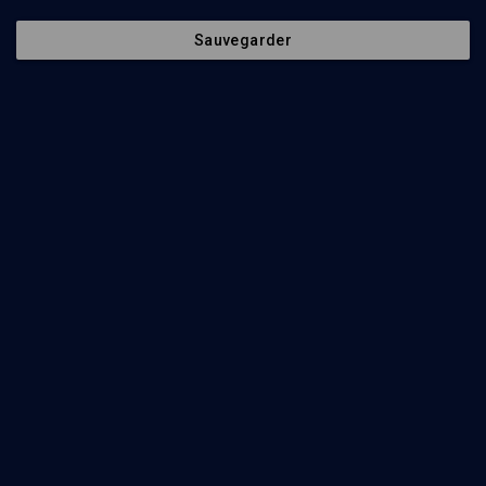
Episodes
Intervenants
Organisateurs
Document
Sauvegarder
64
min
BIBLE: La beauté féminine
(1/6)
Rachel ou la beauté sur le divan
Paul-Laurent Assoun