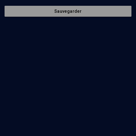
Sauvegarder
64
min
BIBLE: La beauté féminine
(1/6)
Rachel ou la beauté sur le divan
Paul-Laurent Assoun
55
min