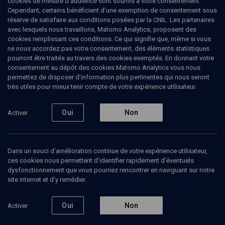
cookies de mesure d’audience sont soumis à votre consentement.
Cependant, certains bénéficient d’une exemption de consentement sous
réserve de satisfaire aux conditions posées par la CNIL. Les partenaires
LIMOUD
avec lesquels nous travaillons, Matomo Analytics, proposent des
BIBLE: La beauté féminine
(2/6)
cookies remplissant ces conditions. Ce qui signifie que, même si vous
ne nous accordez pas votre consentement, des éléments statistiques
Abigaïl et Bethsabée, la beauté
pourront être traités au travers des cookies exemptés. En donnant votre
consentement au dépôt des cookies Matomo Analytics vous nous
au pouvoir
permettez de disposer d’information plus pertinentes qui nous seront
très utiles pour mieux tenir compte de votre expérience utilisateur.
Paul-Laurent
Assoun
, psychanalyste, professeur à l'université
Paris 7
Oui
Non
Activer
22 novembre 2019
LIMOUD
•
COURS
•
UNIVERSITÉ
•
BIBLE
Dans un souci d’amélioration continue de votre expérience utilisateur,
ces cookies nous permettent d’identifier rapidement d’éventuels
dysfonctionnement que vous pourriez rencontrer en naviguant sur notre
site internet et d’y remédier.
Ajouter
Partager
Télécharger l’audio
J’aime
Oui
Non
Activer
Episodes
Intervenants
Organisateurs
Document