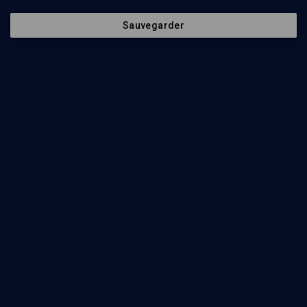
Sauvegarder
26
min
Aujourd’hui les femmes… religions et monothéistes
(1/4)
Femmes et judaïsme en France
Sonia-Sarah Lipsyc
85
min