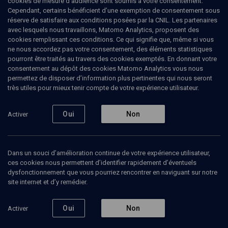
cookies de mesure d’audience sont soumis à votre consentement.
Cependant, certains bénéficient d’une exemption de consentement sous
réserve de satisfaire aux conditions posées par la CNIL. Les partenaires
VIE JUIVE
avec lesquels nous travaillons, Matomo Analytics, proposent des
Aujourd’hui les femmes… religions et
cookies remplissant ces conditions. Ce qui signifie que, même si vous
monothéistes
(4/4)
ne nous accordez pas votre consentement, des éléments statistiques
pourront être traités au travers des cookies exemptés. En donnant votre
La femme dans la tradition juive
consentement au dépôt des cookies Matomo Analytics vous nous
permettez de disposer d’information plus pertinentes qui nous seront
très utiles pour mieux tenir compte de votre expérience utilisateur.
René-Samuel
Sirat
, grand rabbin
14 mai 2006
Oui
Non
Activer
COLLOQUE
•
CONFÉRENCES
•
VIE JUIVE
Dans un souci d’amélioration continue de votre expérience utilisateur,
ces cookies nous permettent d’identifier rapidement d’éventuels
dysfonctionnement que vous pourriez rencontrer en naviguant sur notre
Ajouter
Partager
Télécharger l’audio
J’aime
site internet et d’y remédier.
Episodes
Contenus associés
Intervenants
Organ
Oui
Non
Activer