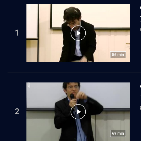
1
56
min
2
69
min