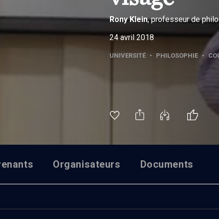
Rony
Klein
, professeur de philo
24 avril 2018
UNIVERSITÉ
•
PHILOSOPHIE
•
CO
venants
Organisateurs
Documents