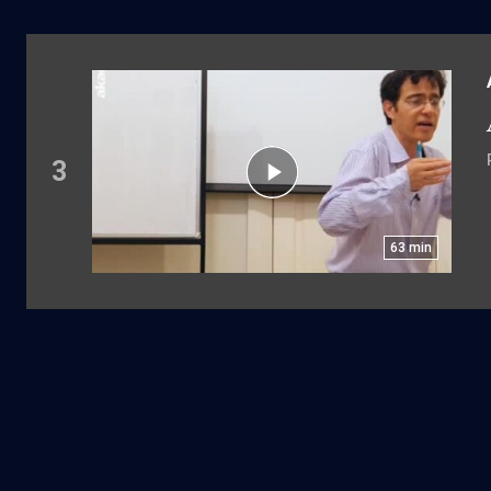
3
63
min