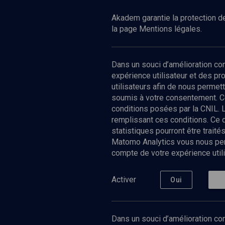
Akadem garantie la protection de
la page Mentions légales.
Dans un souci d’amélioration c
expérience utilisateur et des p
utilisateurs afin de nous permet
soumis à votre consentement. C
conditions posées par la CNIL. 
remplissant ces conditions. Ce
statistiques pourront être trai
Matomo Analytics vous nous perm
compte de votre expérience utili
Nos Chain
Société
Histoire
Activer
Oui
Culture
Limoud
Université
Dans un souci d’amélioration con