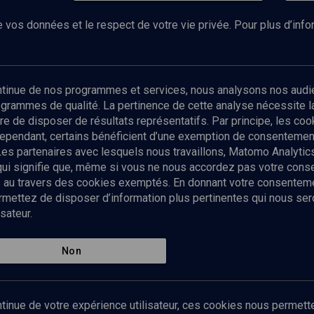
 vos données et le respect de votre vie privée. Pour plus d’inf
Abonnez-vous à notre newsletter
ontinue de nos programmes et services, nous analysons nos audi
rogrammes de qualité. La pertinence de cette analyse nécessite 
Envoyer
tre de disposer de résultats représentatifs. Par principe, les c
ependant, certains bénéficient d’une exemption de consentement
Les partenaires avec lesquels nous travaillons, Matomo Analyti
 qui signifie que, même si vous ne nous accordez pas votre con
tés au travers des cookies exemptés. En donnant votre consente
ettez de disposer d’information plus pertinentes qui nous seron
sateur.
es
Qui sommes-nous ?
La rédaction
Nos soutiens
Non
Politique de protection des do
personnelles
Mentions légales
tinue de votre expérience utilisateur, ces cookies nous permette