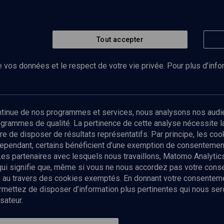
Tout accepter
 vos données et le respect de votre vie privée. Pour plus d’inf
Abonnez-vous à notre newsletter
ontinue de nos programmes et services, nous analysons nos audi
rogrammes de qualité. La pertinence de cette analyse nécessite 
Envoyer
tre de disposer de résultats représentatifs. Par principe, les c
ependant, certains bénéficient d’une exemption de consentement
Les partenaires avec lesquels nous travaillons, Matomo Analyti
 qui signifie que, même si vous ne nous accordez pas votre con
tés au travers des cookies exemptés. En donnant votre consente
ettez de disposer d’information plus pertinentes qui nous seron
sateur.
es
Qui sommes-nous ?
La rédaction