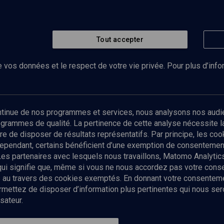
Tout accepter
 vos données et le respect de votre vie privée. Pour plus d’inf
Abonnez-vous à notre newsletter
ontinue de nos programmes et services, nous analysons nos audi
rogrammes de qualité. La pertinence de cette analyse nécessite 
Envoyer
tre de disposer de résultats représentatifs. Par principe, les c
ependant, certains bénéficient d’une exemption de consentement
Les partenaires avec lesquels nous travaillons, Matomo Analyti
 qui signifie que, même si vous ne nous accordez pas votre con
tés au travers des cookies exemptés. En donnant votre consente
ettez de disposer d’information plus pertinentes qui nous seron
sateur.
es
Qui sommes-nous ?
La rédaction