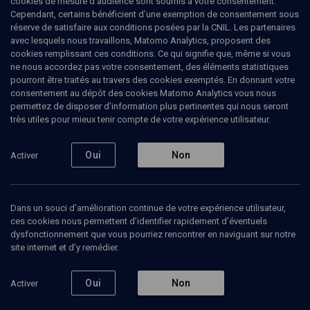
cookies de mesure d’audience sont soumis à votre consentement.
Cependant, certains bénéficient d’une exemption de consentement sous
réserve de satisfaire aux conditions posées par la CNIL. Les partenaires
avec lesquels nous travaillons, Matomo Analytics, proposent des
cookies remplissant ces conditions. Ce qui signifie que, même si vous
ne nous accordez pas votre consentement, des éléments statistiques
pourront être traités au travers des cookies exemptés. En donnant votre
consentement au dépôt des cookies Matomo Analytics vous nous
permettez de disposer d’information plus pertinentes qui nous seront
Abonnez-vous à notre newsletter
très utiles pour mieux tenir compte de votre expérience utilisateur.
Oui
Non
Activer
Envoyer
Dans un souci d’amélioration continue de votre expérience utilisateur,
ces cookies nous permettent d’identifier rapidement d’éventuels
dysfonctionnement que vous pourriez rencontrer en naviguant sur notre
site internet et d’y remédier.
Nos Chaines
Qui sommes-nous ?
Oui
Non
Activer
Société
La rédaction