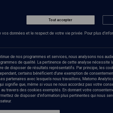
Tout accepter
 vos données et le respect de votre vie privée. Pour plus d’inf
Abonnez-vous à notre newsletter
ontinue de nos programmes et services, nous analysons nos audi
rogrammes de qualité. La pertinence de cette analyse nécessite 
Envoyer
tre de disposer de résultats représentatifs. Par principe, les c
ependant, certains bénéficient d’une exemption de consentement
Les partenaires avec lesquels nous travaillons, Matomo Analyti
 qui signifie que, même si vous ne nous accordez pas votre con
tés au travers des cookies exemptés. En donnant votre consente
ettez de disposer d’information plus pertinentes qui nous seron
sateur.
es
Qui sommes-nous ?
La rédaction