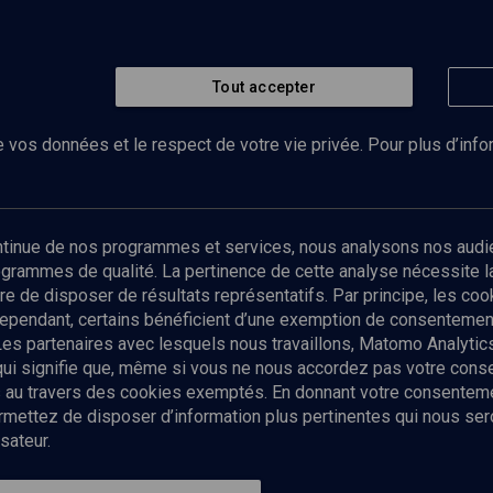
Tout accepter
 vos données et le respect de votre vie privée. Pour plus d’inf
Abonnez-vous à notre newsletter
ontinue de nos programmes et services, nous analysons nos audi
rogrammes de qualité. La pertinence de cette analyse nécessite 
Envoyer
tre de disposer de résultats représentatifs. Par principe, les c
ependant, certains bénéficient d’une exemption de consentement
Les partenaires avec lesquels nous travaillons, Matomo Analyti
 qui signifie que, même si vous ne nous accordez pas votre con
tés au travers des cookies exemptés. En donnant votre consente
ettez de disposer d’information plus pertinentes qui nous seron
sateur.
es
Qui sommes-nous ?
La rédaction