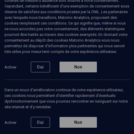
cookies de mesure d’audience sont soumis à votre consentement.
Cependant, certains bénéficient d’une exemption de consentement sous
réserve de satisfaire aux conditions posées par la CNIL. Les partenaires
avec lesquels nous travaillons, Matomo Analytics, proposent des
cookies remplissant ces conditions. Ce qui signifie que, même si vous
ne nous accordez pas votre consentement, des éléments statistiques
pourront être traités au travers des cookies exemptés. En donnant votre
consentement au dépôt des cookies Matomo Analytics vous nous
permettez de disposer d’information plus pertinentes qui nous seront
Abonnez-vous à notre newsletter
très utiles pour mieux tenir compte de votre expérience utilisateur.
Oui
Non
Activer
Envoyer
Dans un souci d’amélioration continue de votre expérience utilisateur,
ces cookies nous permettent d’identifier rapidement d’éventuels
dysfonctionnement que vous pourriez rencontrer en naviguant sur notre
site internet et d’y remédier.
Nos Chaines
Qui sommes-nous ?
Oui
Non
Activer
Société
La rédaction